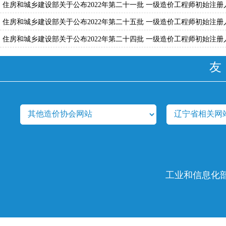
住房和城乡建设部关于公布2022年第二十一批 一级造价工程师初始注
住房和城乡建设部关于公布2022年第二十五批 一级造价工程师初始注
住房和城乡建设部关于公布2022年第二十四批 一级造价工程师初始注
友
工业和信息化部